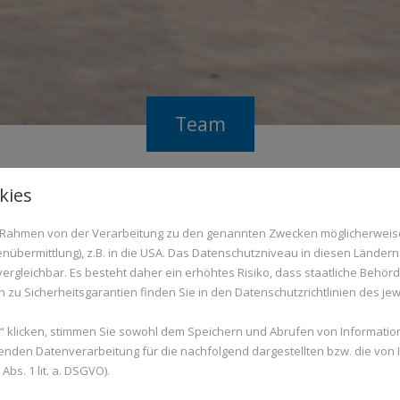
Team
kies
im Rahmen von der Verarbeitung zu den genannten Zwecken möglicherwei
– Damit Sie wissen, mit wem Si
nübermittlung), z.B. in die USA. Das Datenschutzniveau in diesen Ländern 
rgleichbar. Es besteht daher ein erhöhtes Risiko, dass staatliche Behör
zu Sicherheitsgarantien finden Sie in den Datenschutzrichtlinien des jew
 klicken, stimmen Sie sowohl dem Speichern und Abrufen von Information
enden Datenverarbeitung für die nachfolgend dargestellten bzw. die von
bs. 1 lit. a. DSGVO).