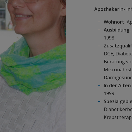
Apothekerin- In
Wohnort:
Ap
Ausbildung:
1998
Zusatzqualif
DGE, Diabet
Beratung vo
Mikronährsto
Darmgesund
In der Alten
1999
Spezialgebie
Diabetikerb
Krebstherap