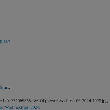
plash
Start
;
o.de/1401731069865-fvArOFp4/weihnachten-06-2024-1978.jpg
en Weihnachten 2024
;