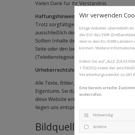
Vielen Dank für ihr Verständnis.
Wir verwenden Coo
Haftungshinweis:
Trotz sorgfältiger inhaltlicher Kontrolle üb
Einige Anbieter übermitteln 
ausschließlich deren Betreiber verantwortlic
der EU/ des EWR (Drittlanddate
Sollten Inhalte dieser Website gegen gelte
dem in den EU-/EWR-Ländern ve
können. Weitere Informationen 
Seite oder den betreffenden Inhalt dann s
(Teledienstegesetz).
Indem Sie auf „ALLE ZULASSEN“
1 TDDDG) sowie der anschließ
Urheberrechtshinweise
Verarbeitungszwecke zu (Art 6 A
Alle Texte, Bilder, Grafiken, sowie das ge
Eine bereits erteilte Zustim
Eigentums. Sie dürfen weder für Handelszw
widerrufen.
diese Website enthaltenen Bilder unterliege
liegen uns entsprechende Nutzungsrechte v
Notwendig
Bildquellen
Andere