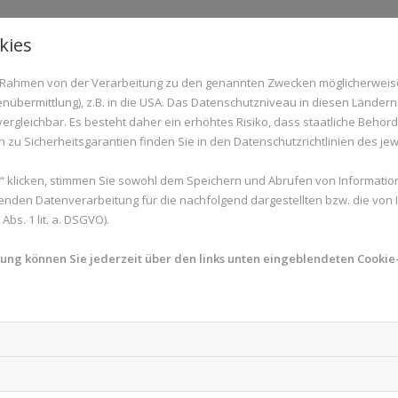
kies
ernehmen wir keine Haftung für die Inhalte externer Links. F
im Rahmen von der Verarbeitung zu den genannten Zwecken möglicherwei
h.
nübermittlung), z.B. in die USA. Das Datenschutzniveau in diesen Ländern 
nde Rechtsvorschriften verstoßen, dann bitten wir um umge
rgleichbar. Es besteht daher ein erhöhtes Risiko, dass staatliche Behör
zu Sicherheitsgarantien finden Sie in den Datenschutzrichtlinien des jew
chnellstmöglich entfernen. Diese Regelungen entsprechen s
 klicken, stimmen Sie sowohl dem Speichern und Abrufen von Information
enden Datenverarbeitung für die nachfolgend dargestellten bzw. die von
bs. 1 lit. a. DSGVO).
samte Layout unserer Website unterliegen dem Urheberrecht
mung können Sie jederzeit über den links unten eingeblendeten Cookie-
ecke oder zur Weitergabe kopiert, noch verändert und auf 
n dem Urheberrecht derjenigen, die diese zur Verfügung ges
or.