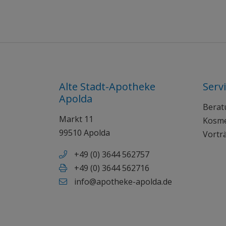
Alte Stadt-Apotheke
Serv
Apolda
Berat
Markt 11
Kosme
99510 Apolda
Vortr
+49 (0) 3644 562757
+49 (0) 3644 562716
info@apotheke-apolda.de