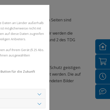
ür den Inhalt der verlinkten Seiten sind
se Daten an Länder außerhalb
ist möglicherweise nicht mit
hende Benachrichtigung. Wir werden die
den auf diese Daten zugreifen
eiligen Anbieters.
inngemäß dem § 5 Absatz 1 und 2 des TDG
en auf Ihrem Gerät (§ 25 Abs.
 Ihnen ausgewählten
 und anderen Gesetzen zum Schutz geistigen
Button für die Zukunft
anderen Websites verwendet werden. Die auf
tellt haben. Für alle verwendeten Bilder