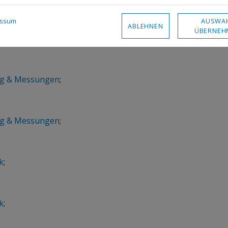
AUSWA
essum
ABLEHNEN
ÜBERNEH
g & Messungen
,
Start
;
g & Messungen
;
g & Messungen
;
k
;
k
;