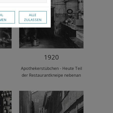
HL
ALLE
MEN
ZULASSEN
1920
Apothekerstübchen - Heute Teil
der Restaurantkneipe nebenan