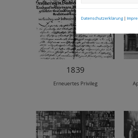
Datenschutzerklärung
|
Impr
1839
Erneuertes Privileg
A