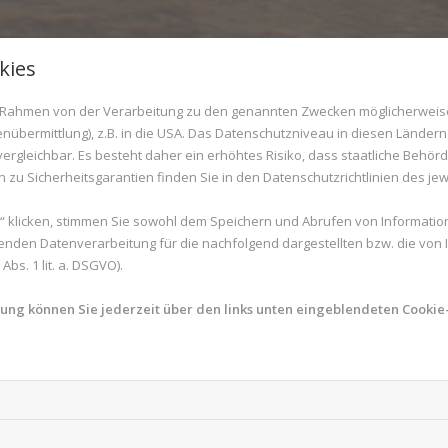
kies
Geschichte
im Rahmen von der Verarbeitung zu den genannten Zwecken möglicherwei
nübermittlung), z.B. in die USA. Das Datenschutzniveau in diesen Ländern 
rgleichbar. Es besteht daher ein erhöhtes Risiko, dass staatliche Behör
zu Sicherheitsgarantien finden Sie in den Datenschutzrichtlinien des jew
 klicken, stimmen Sie sowohl dem Speichern und Abrufen von Information
volle Geschichte - Apotheke s
enden Datenverarbeitung für die nachfolgend dargestellten bzw. die von
bs. 1 lit. a. DSGVO).
mung können Sie jederzeit über den links unten eingeblendeten Cookie-