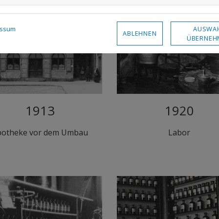
AUSWA
essum
ABLEHNEN
ÜBERNEH
1913
1920
potheke vor dem Umbau
Labor