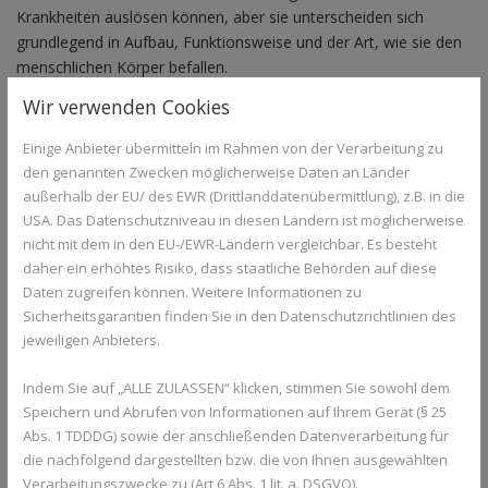
Krankheiten auslösen können, aber sie unterscheiden sich
grundlegend in Aufbau, Funktionsweise und der Art, wie sie den
menschlichen Körper befallen.
Wir verwenden Cookies
Bakterien sind einzellige Lebewesen, die eigenständig existieren
und sich vermehren können. Sie besitzen einen eigenen
Einige Anbieter übermitteln im Rahmen von der Verarbeitung zu
Stoffwechsel und können sich außerhalb eines Wirtsorganismus,
den genannten Zwecken möglicherweise Daten an Länder
zum Beispiel auf Oberflächen oder in der Umwelt, vermehren.
außerhalb der EU/ des EWR (Drittlanddatenübermittlung), z.B. in die
Viele Bakterien sind harmlos oder sogar nützlich – etwa die
USA. Das Datenschutzniveau in diesen Ländern ist möglicherweise
Darmbakterien, die bei der Verdauung helfen. Allerdings gibt es
nicht mit dem in den EU-/EWR-Ländern vergleichbar. Es besteht
auch krankheitserregende Bakterien, die Infektionen
daher ein erhöhtes Risiko, dass staatliche Behörden auf diese
verursachen. Gegen bakterielle Infektionen wirken Antibiotika,
Daten zugreifen können. Weitere Informationen zu
weil diese Medikamente gezielt die
Stoffwechselprozesse oder
Sicherheitsgarantien finden Sie in den Datenschutzrichtlinien des
die Zellwand der Bakterien angreifen
und sie so abtöten
jeweiligen Anbieters.
oder ihr Wachstum hemmen.
Indem Sie auf „ALLE ZULASSEN“ klicken, stimmen Sie sowohl dem
Speichern und Abrufen von Informationen auf Ihrem Gerät (§ 25
Abs. 1 TDDDG) sowie der anschließenden Datenverarbeitung für
die nachfolgend dargestellten bzw. die von Ihnen ausgewählten
Verarbeitungszwecke zu (Art 6 Abs. 1 lit. a. DSGVO).