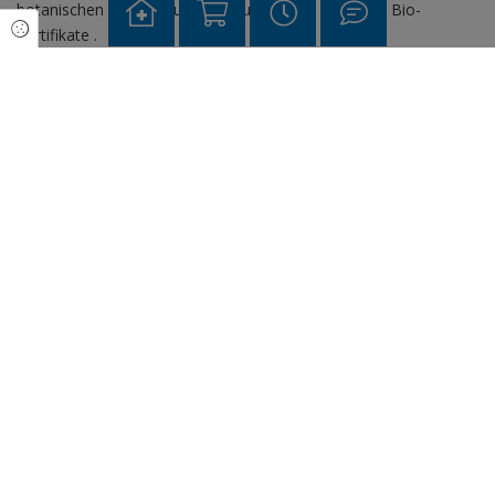
botanischen Bezeichnung, Herkunft sowie mögliche Bio-
Cookie Einstellungen
Zertifikate .
Fazit: Ätherische Öle als natürliche
Unterstützung bei Kopfschmerzen
Ätherische Öle können für viele Menschen eine angenehme und
wohltuende Ergänzung zur Linderung sein. Ob entspannend,
kühlend oder klärend: Die Düfte greifen nicht in den Körper ein,
sondern unterstützen auf natürliche Weise das Wohlbefinden.
Ihre Apotheke vor Ort berät Sie gerne persönlich dazu, welche
ätherischen Öle für Ihre individuellen Kopfschmerzbeschwerden
geeignet sind und wie Sie diese richtig anwenden.
ZURÜCK ZUR ÜBERSICHT
Das könnte Sie auch interessieren