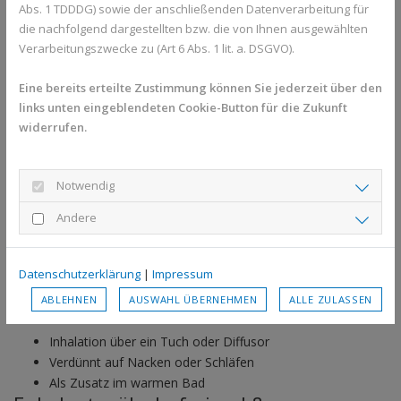
Abs. 1 TDDDG) sowie der anschließenden Datenverarbeitung für
die nachfolgend dargestellten bzw. die von Ihnen ausgewählten
Verarbeitungszwecke zu (Art 6 Abs. 1 lit. a. DSGVO).
Foto von
volant
auf
Unsplash
Weitere ätherische Öle, die bei
Eine bereits erteilte Zustimmung können Sie jederzeit über den
Kopfschmerzen unterstützen
links unten eingeblendeten Cookie-Button für die Zukunft
widerrufen.
können
Lavendelöl – entspannend &amp;
Notwendig
beruhigend
Andere
Lavendelöl ist bekannt für seine
beruhigende Wirkung
.
Es
eignet sich besonders für Kopfschmerzen, die durch Stress,
Datenschutzerklärung
|
Impressum
Unruhe oder Überreizung entstehen.
ABLEHNEN
AUSWAHL ÜBERNEHMEN
ALLE ZULASSEN
Anwendungsmöglichkeiten:
Inhalation über ein Tuch oder Diffusor
Verdünnt auf Nacken oder Schläfen
Als Zusatz im warmen Bad