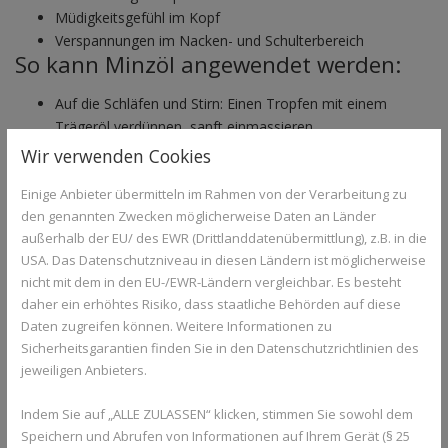
Müdigkeitsgefühl im Kopf
Verspannungen im Nacken- und Schulterbereich
So kann Minzöl angewendet werden:
Auf die Schläfen und Stirn: Einen Tropfen mit einem
Trägeröl verdünnen, sanft einmassieren.
Für den Nacken: Hilft vielen bei hartnäckigen
Wir verwenden Cookies
Verspannungen.
Einige Anbieter übermitteln im Rahmen von der Verarbeitung zu
Als Duft: 1–2 Tropfen in den Diffusor für einen klaren,
den genannten Zwecken möglicherweise Daten an Länder
frischen Kopf.
außerhalb der EU/ des EWR (Drittlanddatenübermittlung), z.B. in die
Achtung: Nie unverdünnt auf empfindliche Haut oder in die
USA. Das Datenschutzniveau in diesen Ländern ist möglicherweise
Augen bringen.
nicht mit dem in den EU-/EWR-Ländern vergleichbar. Es besteht
daher ein erhöhtes Risiko, dass staatliche Behörden auf diese
Daten zugreifen können. Weitere Informationen zu
Sicherheitsgarantien finden Sie in den Datenschutzrichtlinien des
jeweiligen Anbieters.
Indem Sie auf „ALLE ZULASSEN“ klicken, stimmen Sie sowohl dem
Speichern und Abrufen von Informationen auf Ihrem Gerät (§ 25