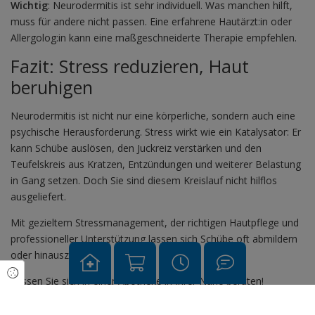
Wichtig
: Neurodermitis ist sehr individuell. Was manchen hilft,
muss für andere nicht passen. Eine erfahrene Hautärzt:in oder
Allergolog:in kann eine maßgeschneiderte Therapie empfehlen.
Fazit: Stress reduzieren, Haut
beruhigen
Neurodermitis ist nicht nur eine körperliche, sondern auch eine
psychische Herausforderung. Stress wirkt wie ein Katalysator: Er
kann Schübe auslösen, den Juckreiz verstärken und den
Teufelskreis aus Kratzen, Entzündungen und weiterer Belastung
in Gang setzen. Doch Sie sind diesem Kreislauf nicht hilflos
ausgeliefert.
Mit gezieltem Stressmanagement, der richtigen Hautpflege und
professioneller Unterstützung lassen sich Schübe oft abmildern
oder hinauszögern.
Cookie Einstellungen
Lassen Sie sich in einer Apotheke in Ihrer Nähe beraten!