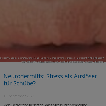
https://unsplash.com/de/fotos/eine-junge-frau-mit-sommersprossen-im-gesicht-NXEi84bhtq0?
utm_content=creditCopyText&utm_medium=referral&utm_source=unsplash
Neurodermitis: Stress als Auslöser
für Schübe?
10. September 2025
Viele Betroffene berichten, dass Stress ihre Symptome