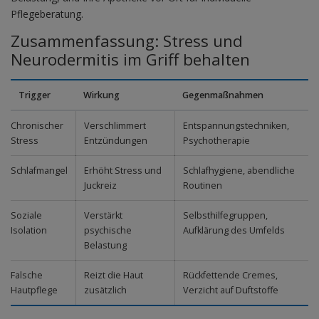
Pflegeberatung.
Zusammenfassung: Stress und
Neurodermitis im Griff behalten
Trigger
Wirkung
Gegenmaßnahmen
Chronischer
Verschlimmert
Entspannungstechniken,
Stress
Entzündungen
Psychotherapie
Schlafmangel
Erhöht Stress und
Schlafhygiene, abendliche
Juckreiz
Routinen
Soziale
Verstärkt
Selbsthilfegruppen,
Isolation
psychische
Aufklärung des Umfelds
Belastung
Falsche
Reizt die Haut
Rückfettende Cremes,
Hautpflege
zusätzlich
Verzicht auf Duftstoffe