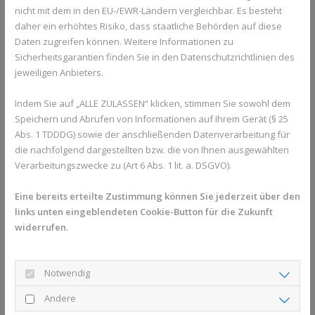
nicht mit dem in den EU-/EWR-Ländern vergleichbar. Es besteht
chronischer Stress zu einer gestörten
daher ein erhöhtes Risiko, dass staatliche Behörden auf diese
Cortisolausschüttung – die Entzündungen in der Haut
Daten zugreifen können. Weitere Informationen zu
nehmen zu.
Sicherheitsgarantien finden Sie in den Datenschutzrichtlinien des
Juckreiz und Schlafstörungen: Der quälende Juckreiz führt
jeweiligen Anbieters.
zu Schlafmangel, was wiederum Stress und Erschöpfung
verstärkt.
Indem Sie auf „ALLE ZULASSEN“ klicken, stimmen Sie sowohl dem
Soziale Belastung: Sichtbare Hautveränderungen können
Speichern und Abrufen von Informationen auf Ihrem Gerät (§ 25
Scham und Rückzug auslösen, was den Stress weiter
Abs. 1 TDDDG) sowie der anschließenden Datenverarbeitung für
erhöht.
die nachfolgend dargestellten bzw. die von Ihnen ausgewählten
Verarbeitungszwecke zu (Art 6 Abs. 1 lit. a. DSGVO).
Eine bereits erteilte Zustimmung können Sie jederzeit über den
links unten eingeblendeten Cookie-Button für die Zukunft
widerrufen.
Notwendig
Andere
Foto von
Melanie Wasser
auf
Unsplash