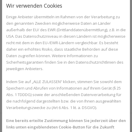
Wir verwenden Cookies
Mittwoch 27.11.2024 18.30 Uhr
Einige Anbieter übermitteln im Rahmen von der Verarbeitung zu
Wo: Alte Stadt Apotheke
den genannten Zwecken möglicherweise Daten an Länder
außerhalb der EU/ des EWR (Drittlanddatenübermittlung), z.B. in die
Wer: mit Aromatherapie-Mastercoach Michaela Hensel
USA. Das Datenschutzniveau in diesen Ländern ist möglicherweise
Teilnehmerzahl begrenzt – Bitte anmelden!
nicht mit dem in den EU-/EWR-Ländern vergleichbar. Es besteht
daher ein erhöhtes Risiko, dass staatliche Behörden auf diese
Freuen Sie sich auf duftende Geschenke aus der Natur –
Daten zugreifen können. Weitere Informationen zu
Sicherheitsgarantien finden Sie in den Datenschutzrichtlinien des
liebevoll zusammengestellt und verpackt, als
jeweiligen Anbieters.
Mitnahmeartikel für kleine Aufmerksamkeiten oder zur
Dekoration. Stimmen Sie sich ein auf eine duftende
Indem Sie auf „ALLE ZULASSEN“ klicken, stimmen Sie sowohl dem
Weihnachtszeit!
Speichern und Abrufen von Informationen auf Ihrem Gerät (§ 25
Abs. 1 TDDDG) sowie der anschließenden Datenverarbeitung für
ZURÜCK ZUR ÜBERSICHT
die nachfolgend dargestellten bzw. die von Ihnen ausgewählten
Verarbeitungszwecke zu (Art 6 Abs. 1 lit. a. DSGVO).
Eine bereits erteilte Zustimmung können Sie jederzeit über den
links unten eingeblendeten Cookie-Button für die Zukunft
Das könnte Sie auch interessieren